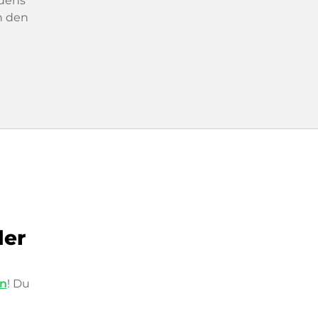
dens
n den
der
in
! Du