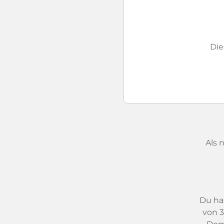
Di
Als 
Du has
von 3