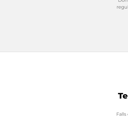
Dom
regu
Te
Fall