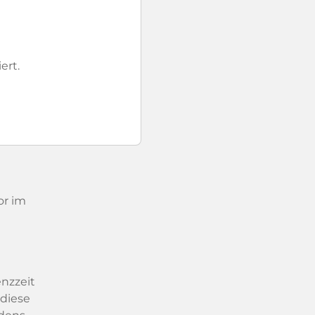
ert.
or im
enzzeit
 diese